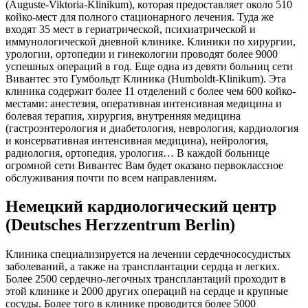
(Auguste-Viktoria-Klinikum), которая предоставляет около 510
койко-мест для полного стационарного лечения. Туда же
входят 35 мест в гериатрической, психиатрической и
иммунологической дневной клинике. Клиники по хирургии,
урологии, ортопедии и гинекологии проводят более 9000
успешных операций в год. Еще одна из девяти больниц сети
Вивантес это Гумбольдт Клиника (Humboldt-Klinikum). Эта
клиника содержит более 11 отделений с более чем 600 койко-
местами: анестезия, оперативная интенсивная медицина и
болевая терапия, хирургия, внутренняя медицина
(гастроэнтерология и диабетология, неврология, кардиология
и консервативная интенсивная медицина), нейрология,
радиология, ортопедия, урология… В каждой больнице
огромной сети Вивантес Вам будет оказано первоклассное
обслуживания почти по всем направлениям.
Немецкий кардиологический центр
(Deutsches Herzzentrum Berlin)
Клиника специализируется на лечении сердечнососудистых
заболеваний, а также на трансплантации сердца и легких.
Более 2500 сердечно-легочных трансплантаций проходит в
этой клинике и 2000 других операций на сердце и крупные
сосуды. Более того в клинике проводится более 5000