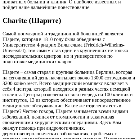
приватных больниц и клиник. О наиболее известных и
пойдет наше дальнейшие повествование.
Charite (Шарите)
Самой популярной и традиционной больницей является
Шарите, которая в 1810 году была объединена с
Университетом Фридрих Вильгельма (Friedrich-Wilhelms-
Universität), тем самым став один из крупнейших не только
исследовательских центров, но и университетов по
подготовке медицинских кадров.
Шарите – самая старая и крупная больница Берлина, которая
на сегодняшний день насчитывает около 13000 сотрудников и
3200 койко-мест. Всего медицинский комплекс включает в
себя 4 центра, который находятся в разных частях немецкой
столицы. Центры разделены в свою очередь на 100 клиник и
институтов, 13 из которых обеспечивают непосредственное
медицинское обслуживание. Какие же отделения есть в
Шарите? Честно говоря, Шарите занимается всеми видами
заболеваний, начиная от стоматологии и заканчивая
сложнейшими хирургическими операциями. Здесь Вам
окажут помощь при андрологичиских,
дерматовенерологических заболеваниях, проблемах с