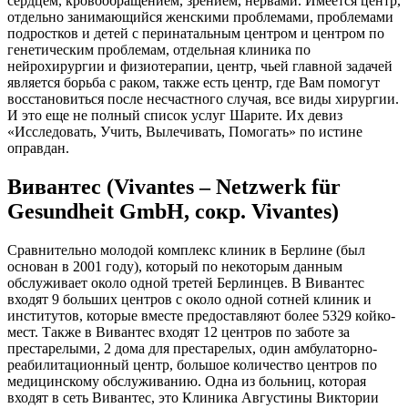
сердцем, кровообращением, зрением, нервами. Имеется центр,
отдельно занимающийся женскими проблемами, проблемами
подростков и детей с перинатальным центром и центром по
генетическим проблемам, отдельная клиника по
нейрохирургии и физиотерапии, центр, чьей главной задачей
является борьба с раком, также есть центр, где Вам помогут
восстановиться после несчастного случая, все виды хирургии.
И это еще не полный список услуг Шарите. Их девиз
«Исследовать, Учить, Вылечивать, Помогать» по истине
оправдан.
Вивантес (Vivantes – Netzwerk für
Gesundheit GmbH, cокр. Vivantes)
Сравнительно молодой комплекс клиник в Берлине (был
основан в 2001 году), который по некоторым данным
обслуживает около одной третей Берлинцев. В Вивантес
входят 9 больших центров с около одной сотней клиник и
институтов, которые вместе предоставляют более 5329 койко-
мест. Также в Вивантес входят 12 центров по заботе за
престарелыми, 2 дома для престарелых, один амбулаторно-
реабилитационный центр, большое количество центров по
медицинскому обслуживанию. Одна из больниц, которая
входят в сеть Вивантес, это Клиника Августины Виктории